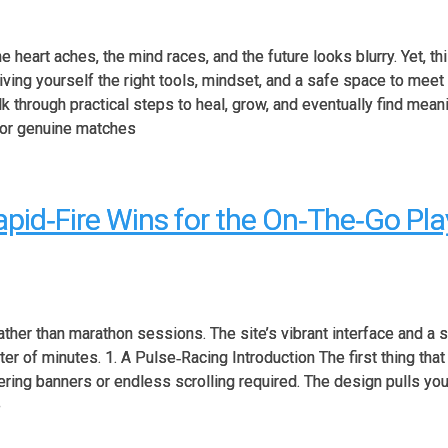
heart aches, the mind races, and the future looks blurry. Yet, thi
giving yourself the right tools, mindset, and a safe space to mee
lk through practical steps to heal, grow, and eventually find mean
for genuine matches
apid‑Fire Wins for the On‑The‑Go Pla
ather than marathon sessions. The site’s vibrant interface and a 
tter of minutes. 1. A Pulse‑Racing Introduction The first thing that
ring banners or endless scrolling required. The design pulls you
e