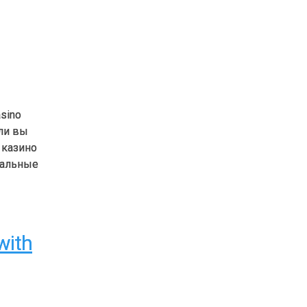
sino
сли вы
 казино
еальные
with