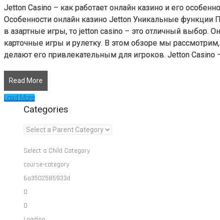
Jetton Casino – как работает онлайн казино и его особе
Особенности онлайн казино Jetton Уникальные функции 
в азартные игры, то jetton casino – это отличный выбор.
карточные игры и рулетку. В этом обзоре мы рассмотрим, 
делают его привлекательным для игроков. Jetton Casino –
Read More
Load More
Categories
Select a Child Category
course-category
6a3502585933d
0
0
Loading....