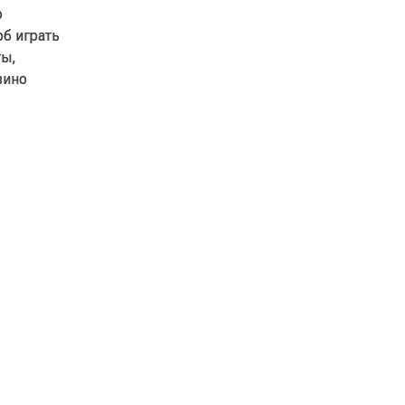
о
б играть
ты,
зино