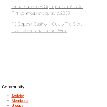
Pinco Казино – Официальный сайт
Пинко вход на зеркало.2233
10 Deposit Casino – Quick‑Fire Slots,
Live Tables, and Instant Wins
Community
Activity
Members
Groups