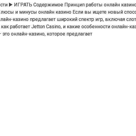
нности ▶️ ИГРАТЬ Содержимое Принцип работы онлайн казин
Плюсы и минусы онлайн казино Если вы ищете новый спосо
 Онлайн-казино предлагает широкий спектр игр, включая сло
как работает Jetton Casino, и какие особенности онлайн-ка
 это онлайн-казино, которое предлагает