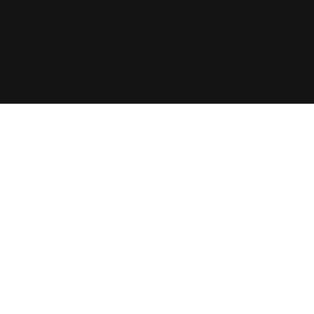
SAVE & ACCEPT